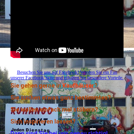
Besuchen Sie uns auf Facebook! Werden Sie ein Fan
unserer Facebook Seite und erhalten Sie besondere Vorteile.
Sie gehen gerne in
Kaufhäuser
?
Sie suchen etwas ganz bestimmtes?
Sie wollen einfach mal stöbern?
Sich inspirieren lassen?
Dann sind Sie bei uns genau richtig!