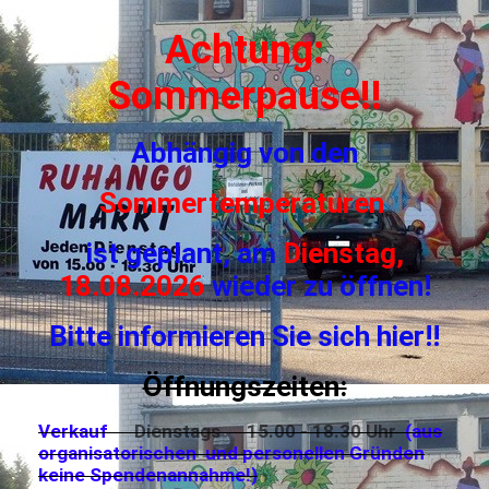
Achtung:
Sommerpause!!
Abhängig von den
Sommertemperaturen
ist geplant, am
Dienstag,
18.08.2026
wieder zu öffnen!
Bitte informieren Sie sich hier!!
Öffnungszeiten:
Verkauf
Dienstags 15.00 - 18.30 Uhr
(aus
organisatorischen und personellen Gründen
keine Spendenannahme!)