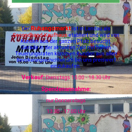
Ruhangomarkt
Der
ist in Landau als
Secondhand-Kaufhaus
etabliert und wird von
Kunden aus der ganzen Pfalz besucht.
Gerade in der aktuellen Zeit mit hohen
Teuerungsraten kommen Kunden aus allen
um bei uns preiswert
Bevölkerungsschichten
einzukaufen.
Verkauf:
Dienstags 15.00 - 18.30 Uhr
Spendenannahme:
nur Donnerstags
13.30 - 17.00 Uhr