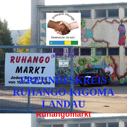
____ AKTUELLES ____
(KLICKEN)
FREUNDESKREIS
RUHANGO-KIGOMA
LANDAU
Ruhangomarkt