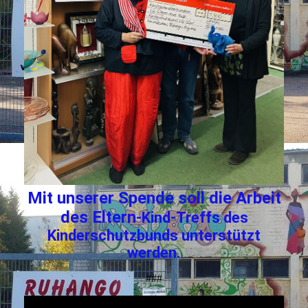
Mit unserer Spende soll die Arbeit
des Eltern
-Kind-Treffs des
Kinderschutzbunds unterstützt
werden.
###