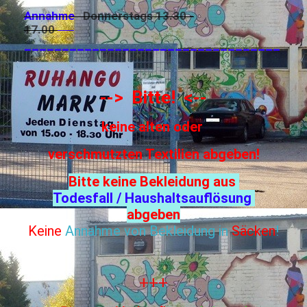
Annahme
Donnerstags 13.30 -
17.00
__________________________________
--> Bitte! <--
keine alten oder
verschmutzten Textilien abgeben!
Bitte keine Bekleidung aus
Todesfall / Haushaltsauflösung
abgeben
Keine
Annahme von Bekleidung in
Säcken
!
+++