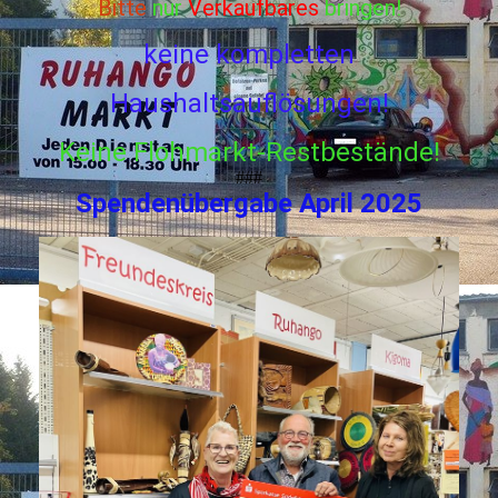
Bitte
nur
Verkaufbares
bringen!
keine kompletten
Haushaltsauflösungen!
Keine Flohmarkt-Restbestände!
###
Spendenübergabe April 2025